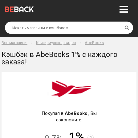
Най
Все магазины
Книги, музыка, видео
AbeBooks
Кэшбэк в AbeBooks 1% с каждого
заказа!
Покупая в
AbeBooks
, Вы
сэкономите:
1%
?