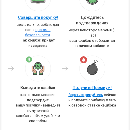
Совершите покупку!
Дождитесь
подтверждения
желательно, соблюдая
наши
правила
через некоторое время (1
безопасности
.
час)
Так кэшбэк придет
ваш кэшбэк отобразится
наверняка
в личном кабинете
Выведите кэшбэк
Получите Премиум!
как только магазин
Зарегистрируйтесь
сейчас
подтвердит
и получите прибавку в
50%
вашу покупку - выведите
к базовой ставке кэшбэка
полученный
кэшбэк любым удобным
способом