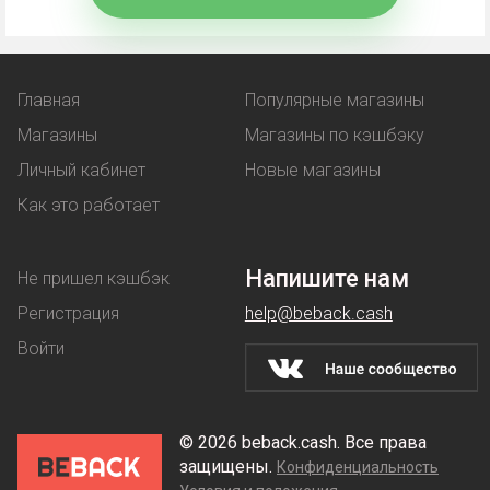
Промокод
- комбинация символов, вводимая при
оформлении покупки. В обмен покупатель
Главная
Популярные магазины
получает выгоду:
Магазины
Магазины по кэшбэку
Личный кабинет
Новые магазины
льготную цену на товар;
Как это работает
услугу, предоставляемая бонусом -
например, бесплатная доставка.
Напишите нам
Не пришел кэшбэк
Купон
работает аналогичным образом - при его
Регистрация
help@beback.cash
использовании клиент покупает товар по
Войти
сниженной стоимости.
Скидки
магазины предоставляют на разных
© 2026 beback.cash. Все права
условиях: их делают постоянным покупателям,
защищены.
Конфиденциальность
предлагают денежные выгоды при оптовой