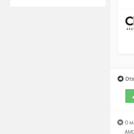
Отз
О м
AM