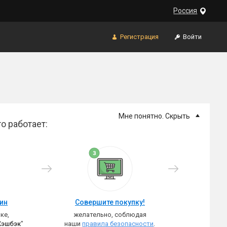
Россия
Регистрация
Войти
Мне понятно. Скрыть
о работает:
зин
Совершите покупку!
ке,
желательно, соблюдая
Кэшбэк
"
наши
правила безопасности
.