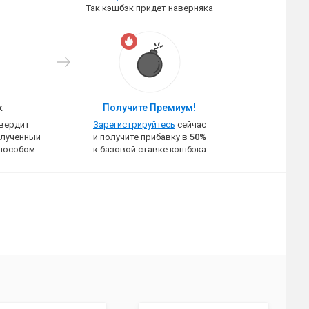
Так кэшбэк придет наверняка
к
Получите Премиум!
твердит
Зарегистрируйтесь
сейчас
олученный
и получите прибавку в
50%
пособом
к базовой ставке кэшбэка