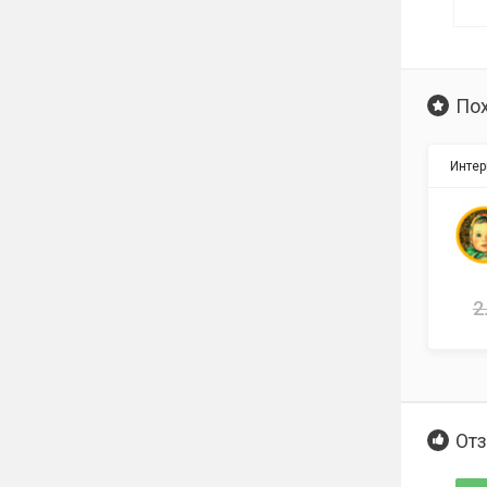
По
Интер
2
Отз