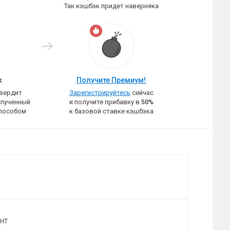
Так кэшбэк придет наверняка
к
Получите Премиум!
твердит
Зарегистрируйтесь
сейчас
олученный
и получите прибавку в
50%
пособом
к базовой ставке кэшбэка
нт