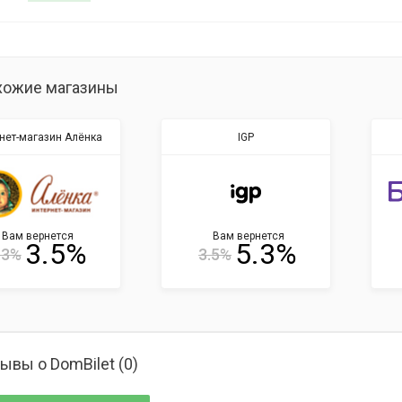
хожие магазины
нет-магазин Алёнка
IGP
Вам вернется
Вам вернется
3.5%
5.3%
.3%
3.5%
ывы о DomBilet (
0
)