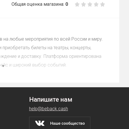
Общая оценка магазина:
0
в на любые мероприятия по всей России и миру.
 приобретать билеты на театры, концерты,
рждение и доставку. Платформа ориентирована
ейс и широкий выбор событий.
промокодом, купоном
Напишите нам
help@beback.cash
нных на покупки. В чем отличие от других