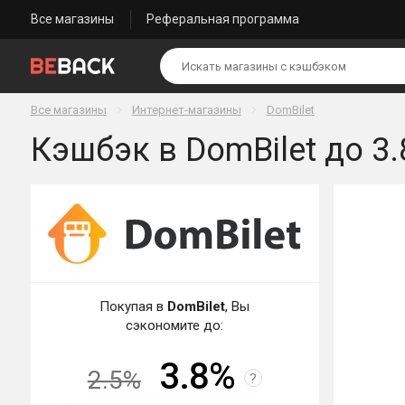
Все магазины
Реферальная программа
Все магазины
Интернет-магазины
DomBilet
Кэшбэк в DomBilet до 3.
Покупая в
DomBilet
, Вы
сэкономите до:
3.8%
2.5%
?