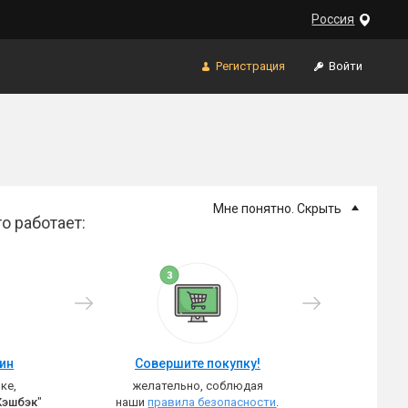
Россия
Регистрация
Войти
Мне понятно. Скрыть
о работает:
зин
Совершите покупку!
ке,
желательно, соблюдая
Кэшбэк
"
наши
правила безопасности
.