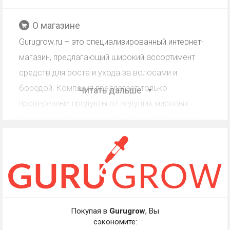
О магазине
Gurugrow.ru – это специализированный интернет-
магазин, предлагающий широкий ассортимент
средств для роста и ухода за волосами и
бородой. Компания предлагает только
Читать дальше
проверенные продукты от ведущих мировых
брендов и обеспечивает быструю доставку по
всей России.
Кэшбэк Gurugrow: работа со
скидкой, промокодом,
купоном
Покупая в
Gurugrow
, Вы
Кэшбэк - частичный возврат магазином клиенту
сэкономите: