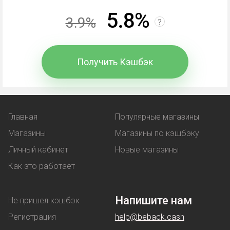
средств, потраченных на покупки. В чем отличие
5.8%
3.9%
от других вариантов экономии?
?
Промокод
- комбинация символов, вводимая при
Получить Кэшбэк
оформлении покупки. В обмен покупатель
получает выгоду:
льготную цену на товар;
Главная
Популярные магазины
услугу, предоставляемая бонусом -
Магазины
Магазины по кэшбэку
например, бесплатная доставка.
Личный кабинет
Новые магазины
Купон
работает аналогичным образом - при его
Как это работает
использовании клиент покупает товар по
сниженной стоимости.
Напишите нам
Не пришел кэшбэк
Регистрация
help@beback.cash
Скидки
магазины предоставляют на разных