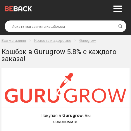
Най
Все магазины
Красота и здоровье
Gurugrow
Кэшбэк в Gurugrow 5.8% с каждого
заказа!
Покупая в
Gurugrow
, Вы
сэкономите: