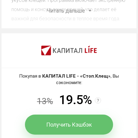
укусов клещей. Программа включает экстренную
помощь и консультации врачей, что делает её
Читать дальше
важной для безопасности в теплое время года.
Кэшбэк КАПИТАЛ LIFE -
«Стоп.Клещ»: работа со
скидкой, промокодом,
купоном
Покупая в
КАПИТАЛ LIFE - «Стоп.Клещ»
, Вы
Кэшбэк - частичный возврат магазином клиенту
сэкономите:
средств, потраченных на покупки. В чем отличие
19.5%
от других вариантов экономии?
13%
?
Промокод
- комбинация символов, вводимая при
оформлении покупки. В обмен покупатель
Получить Кэшбэк
получает выгоду: