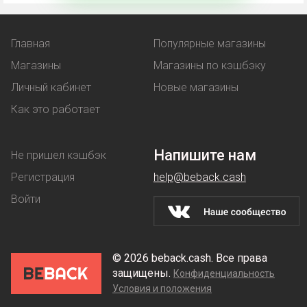
льготную цену на товар;
Главная
Популярные магазины
услугу, предоставляемая бонусом -
Магазины
Магазины по кэшбэку
например, бесплатная доставка.
Личный кабинет
Новые магазины
Купон
работает аналогичным образом - при его
Как это работает
использовании клиент покупает товар по
сниженной стоимости.
Напишите нам
Не пришел кэшбэк
Скидки
магазины предоставляют на разных
Регистрация
help@beback.cash
условиях: их делают постоянным покупателям,
Войти
предлагают денежные выгоды при оптовой
покупке.
© 2026 beback.cash. Все права
Используйте кэшбэк КАПИТАЛ LIFE - «Стоп.Клещ»
защищены.
Конфиденциальность
Условия и положения
для максимальной выгоды, но учтите, что