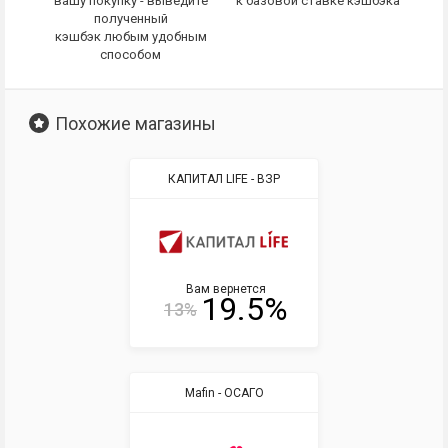
вашу покупку - выведите
к базовой ставке кэшбэка
полученный
кэшбэк любым удобным
способом
Похожие магазины
КАПИТАЛ LIFE - ВЗР
Вам вернется
19.5%
13%
Mafin - ОСАГО