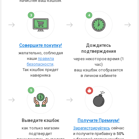
начислен ваш кэшбэк
Совершите покупку!
Дождитесь
подтверждения
желательно, соблюдая
наши
правила
через некоторое время (1
безопасности
.
час)
Так кэшбэк придет
ваш кэшбэк отобразится
наверняка
в личном кабинете
Выведите кэшбэк
Получите Премиум!
как только магазин
Зарегистрируйтесь
сейчас
подтвердит
и получите прибавку в
50%