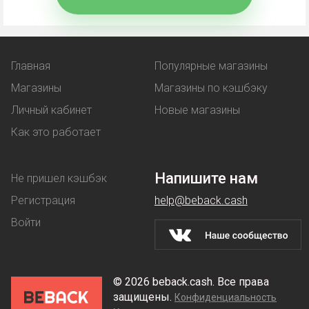
льготную цену на товар;
услугу, предоставляемая бонусом -
например, бесплатная доставка.
Главная
Популярные магазины
Магазины
Магазины по кэшбэку
Купон
работает аналогичным образом - при его
Личный кабинет
Новые магазины
использовании клиент покупает товар по
Как это работает
сниженной стоимости.
Скидки
магазины предоставляют на разных
Напишите нам
Не пришел кэшбэк
условиях: их делают постоянным покупателям,
Регистрация
help@beback.cash
предлагают денежные выгоды при оптовой
Войти
покупке.
Используйте кэшбэк Koleso.ru для максимальной
© 2026 beback.cash. Все права
выгоды, но учтите, что промокоды или купоны
защищены.
Конфиденциальность