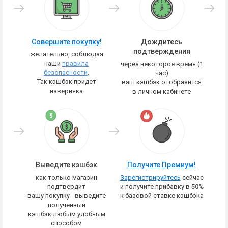
Совершите покупку!
Дождитесь
подтверждения
желательно, соблюдая
наши
правила
через некоторое время (1
безопасности
.
час)
Так кэшбэк придет
ваш кэшбэк отобразится
наверняка
в личном кабинете
Выведите кэшбэк
Получите Премиум!
как только магазин
Зарегистрируйтесь
сейчас
подтвердит
и получите прибавку в
50%
вашу покупку - выведите
к базовой ставке кэшбэка
полученный
кэшбэк любым удобным
способом