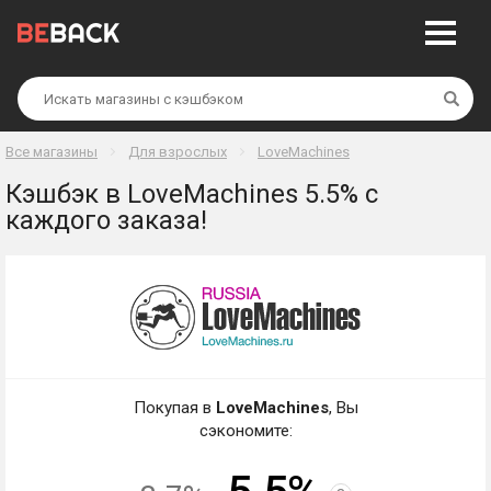
Най
Все магазины
Для взрослых
LoveMachines
Кэшбэк в LoveMachines 5.5% с
каждого заказа!
Покупая в
LoveMachines
, Вы
сэкономите: