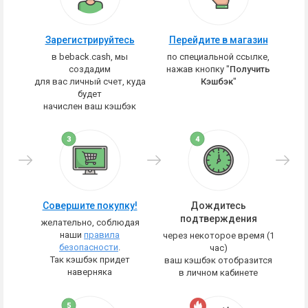
Зарегистрируйтесь
Перейдите в магазин
в beback.cash, мы
по специальной ссылке,
создадим
нажав кнопку "
Получить
для вас личный счет, куда
Кэшбэк
"
будет
начислен ваш кэшбэк
Совершите покупку!
Дождитесь
подтверждения
желательно, соблюдая
наши
правила
через некоторое время (1
безопасности
.
час)
Так кэшбэк придет
ваш кэшбэк отобразится
наверняка
в личном кабинете