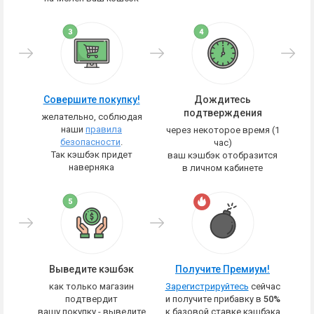
Совершите покупку!
Дождитесь
подтверждения
желательно, соблюдая
наши
правила
через некоторое время (1
безопасности
.
час)
Так кэшбэк придет
ваш кэшбэк отобразится
наверняка
в личном кабинете
Выведите кэшбэк
Получите Премиум!
как только магазин
Зарегистрируйтесь
сейчас
подтвердит
и получите прибавку в
50%
вашу покупку - выведите
к базовой ставке кэшбэка