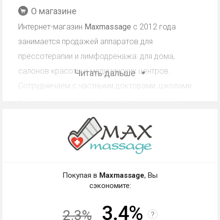
О магазине
Интернет-магазин
Maxmassage
с 2012 года
занимается продажей аппаратов для
прессотерапии и лимфодренажа: для дома,
салонов красоты и медицинских центров.
Читать дальше
Сотрудничаем с частными докторами, школами
бега, центрами эстетической косметологии,
санаториями и детским центром физической
реабилитации и спорта «ГРОССКО».
Преимущества для покупателей включают
широкий ассортимент товаров для комплексного
Покупая в
Maxmassage
, Вы
ухода за телом и возможность тестирования
сэкономите:
массажёров в шоурумах.
3.4%
2.3%
?