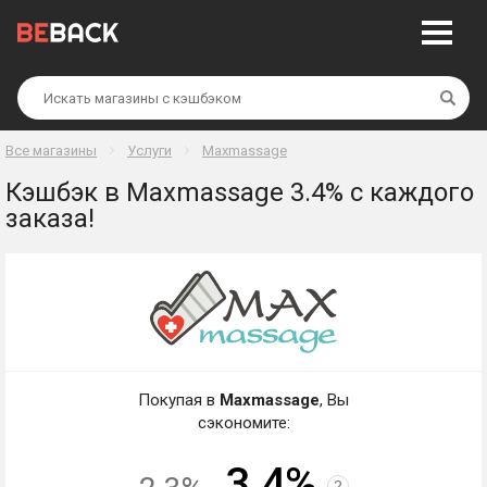
Най
Все магазины
Услуги
Maxmassage
Кэшбэк в Maxmassage 3.4% с каждого
заказа!
Покупая в
Maxmassage
, Вы
сэкономите:
3.4%
?