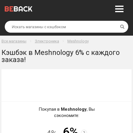
Най
Все магазины
Электроника
Meshnology
Кэшбэк в Meshnology 6% с каждого
заказа!
Покупая в
Meshnology
, Вы
сэкономите:
6%
?