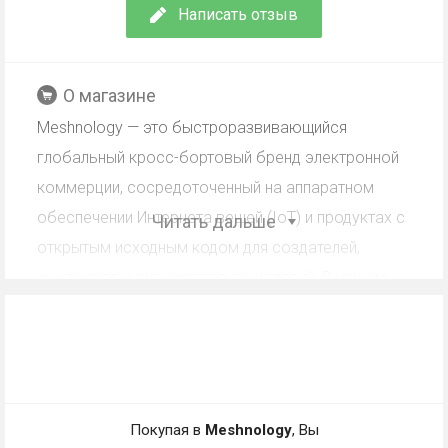
Написать отзыв
О магазине
Meshnology — это быстроразвивающийся
глобальный кросс-бортовый бренд электронной
коммерции, сосредоточенный на аппаратном
обеспечении Интернета вещей (IoT) и продуктах с
Читать дальше
открытым исходным кодом для создателей,
инженеров и энтузиастов технологий. В нашем
каталоге представлены разработки LoRa и
Meshtastic, аккумуляторы LiPo большой емкости,
антенны и аксессуары, предназначенные для IoT,
DIY электроники и беспроводной связи на
большие расстояния.
Покупая в
Meshnology
, Вы