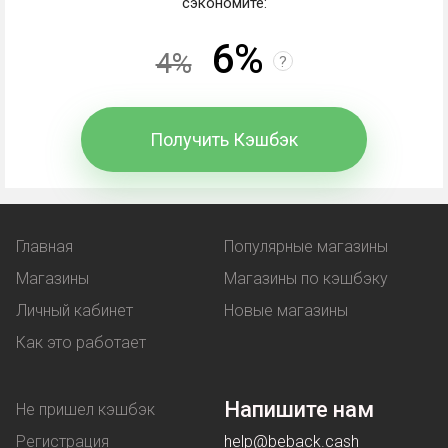
сэкономите:
6%
4%
?
Кэшбэк Meshnology: работа со
скидкой, промокодом,
Получить Кэшбэк
купоном
Кэшбэк - частичный возврат магазином клиенту
средств, потраченных на покупки. В чем отличие
Главная
Популярные магазины
от других вариантов экономии?
Магазины
Магазины по кэшбэку
Личный кабинет
Новые магазины
Промокод
- комбинация символов, вводимая при
Как это работает
оформлении покупки. В обмен покупатель
получает выгоду:
Напишите нам
Не пришел кэшбэк
льготную цену на товар;
Регистрация
help@beback.cash