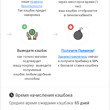
наши
правила
через некоторое время (1
безопасности
.
час)
Так кэшбэк придет
ваш кэшбэк отобразится
наверняка
в личном кабинете
Выведите кэшбэк
Получите Премиум!
как только магазин
Зарегистрируйтесь
сейчас
подтвердит
и получите прибавку в
50%
вашу покупку - выведите
к базовой ставке кэшбэка
полученный
кэшбэк любым удобным
способом
Время начисления кэшбэка
Среднее время ожидания кэшбэка:
65 дней