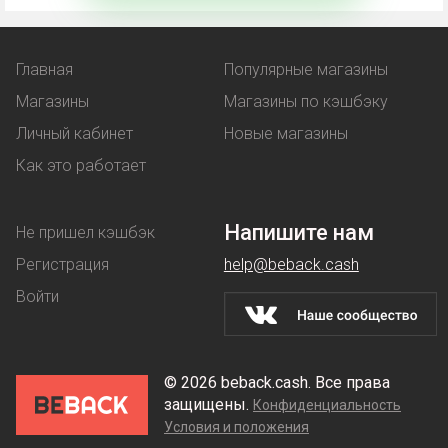
льготную цену на товар;
услугу, предоставляемая бонусом -
например, бесплатная доставка.
Главная
Популярные магазины
Магазины
Магазины по кэшбэку
Купон
работает аналогичным образом - при его
Личный кабинет
Новые магазины
использовании клиент покупает товар по
Как это работает
сниженной стоимости.
Скидки
магазины предоставляют на разных
Напишите нам
Не пришел кэшбэк
условиях: их делают постоянным покупателям,
Регистрация
help@beback.cash
предлагают денежные выгоды при оптовой
Войти
покупке.
Используйте кэшбэк Moscow Digital School для
© 2026 beback.cash. Все права
максимальной выгоды, но учтите, что промокоды
защищены.
Конфиденциальность
или купоны могут повлиять на его действие.
Условия и положения