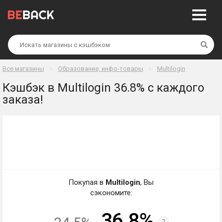
Най
Все магазины
Образование, инфо-товары
Multilogin
Кэшбэк в Multilogin 36.8% с каждого
заказа!
Покупая в
Multilogin
, Вы
сэкономите:
36.8%
?