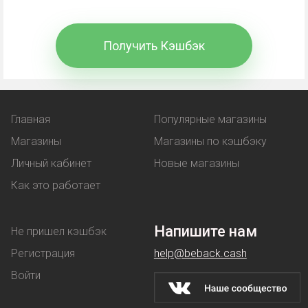
средств, потраченных на покупки. В чем отличие
от других вариантов экономии?
Получить Кэшбэк
Промокод
- комбинация символов, вводимая при
оформлении покупки. В обмен покупатель
получает выгоду:
Главная
Популярные магазины
Магазины
Магазины по кэшбэку
льготную цену на товар;
Личный кабинет
Новые магазины
услугу, предоставляемая бонусом -
Как это работает
например, бесплатная доставка.
Купон
работает аналогичным образом - при его
Напишите нам
Не пришел кэшбэк
использовании клиент покупает товар по
Регистрация
help@beback.cash
сниженной стоимости.
Войти
Скидки
магазины предоставляют на разных