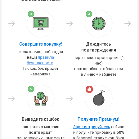
Совершите покупку!
Дождитесь
подтверждения
желательно, соблюдая
наши
правила
через некоторое время (1
безопасности
.
час)
Так кэшбэк придет
ваш кэшбэк отобразится
наверняка
в личном кабинете
Выведите кэшбэк
Получите Премиум!
как только магазин
Зарегистрируйтесь
сейчас
подтвердит
и получите прибавку в
50%
вашу покупку - выведите
к базовой ставке кэшбэка