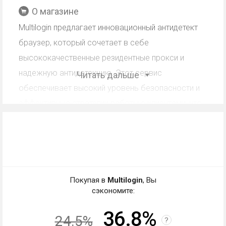
О магазине
Multilogin предлагает инновационный антидетект
браузер, который сочетает в себе
высококачественные резидентные прокси и
надежную антидетекцию. Этот сервис
Читать дальше
обеспечивает высокий уровень безопасности и
эффективные стратегии работы с клиентами, что
позволяет партнерам успешно продвигать свою
продукцию.
Кэшбэк Multilogin: работа со
скидкой, промокодом,
Покупая в
Multilogin
, Вы
сэкономите:
купоном
36.8%
24.5%
Кэшбэк - частичный возврат магазином клиенту
?