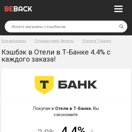
Най
Все магазины
Путешествия, билеты
Отели в Т-Банке
Кэшбэк в Отели в Т-Банке 4.4% с
каждого заказа!
Покупая в
Отели в Т-Банке
, Вы
сэкономите:
4.4%
?