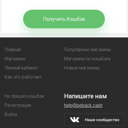
Промокод
- комбинация символов, вводимая при
Получить Кэшбэк
оформлении покупки. В обмен покупатель
получает выгоду:
льготную цену на товар;
Главная
Популярные магазины
услугу, предоставляемая бонусом -
Магазины
Магазины по кэшбэку
например, бесплатная доставка.
Личный кабинет
Новые магазины
Купон
работает аналогичным образом - при его
Как это работает
использовании клиент покупает товар по
сниженной стоимости.
Напишите нам
Не пришел кэшбэк
Скидки
магазины предоставляют на разных
Регистрация
help@beback.cash
условиях: их делают постоянным покупателям,
Войти
предлагают денежные выгоды при оптовой