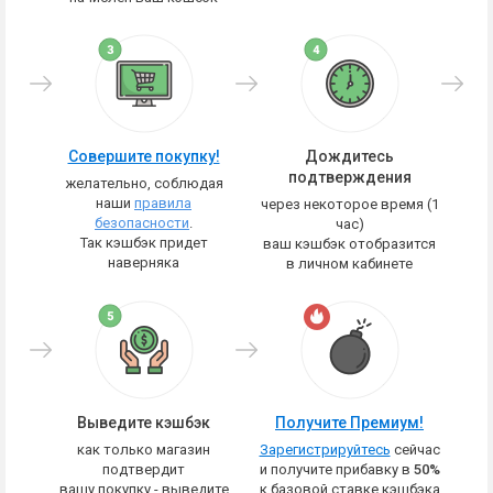
Совершите покупку!
Дождитесь
подтверждения
желательно, соблюдая
наши
правила
через некоторое время (1
безопасности
.
час)
Так кэшбэк придет
ваш кэшбэк отобразится
наверняка
в личном кабинете
Выведите кэшбэк
Получите Премиум!
как только магазин
Зарегистрируйтесь
сейчас
подтвердит
и получите прибавку в
50%
вашу покупку - выведите
к базовой ставке кэшбэка