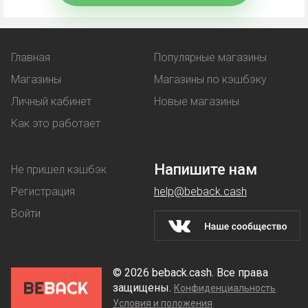
Промокод
- комбинация символов, вводимая при
оформлении покупки. В обмен покупатель
Главная
Популярные магазины
получает выгоду:
Магазины
Магазины по кэшбэку
льготную цену на товар;
Личный кабинет
Новые магазины
услугу, предоставляемая бонусом -
Как это работает
например, бесплатная доставка.
Купон
работает аналогичным образом - при его
Напишите нам
Не пришел кэшбэк
использовании клиент покупает товар по
Регистрация
help@beback.cash
сниженной стоимости.
Войти
Скидки
магазины предоставляют на разных
условиях: их делают постоянным покупателям,
© 2026 beback.cash. Все права
предлагают денежные выгоды при оптовой
защищены.
Конфиденциальность
Условия и положения
покупке.