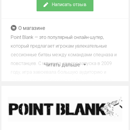
Написать отзыв
О магазине
Point Blank — это популярный онлайн-шутер,
который предлагает игрокам увлекательные
сессионные битвы между командами спецназа и
повстанцев. С момента своего запуска в 2009
Читать дальше
году, игра завоевала большую аудиторию и
стала центром киберспорта в России, проводя
регулярные турниры и развивая собственное
комьюнити. Игра имеет свободный доступ и
предлагает игрокам возможность зарабатывать
игровые бонусы как за реальные деньги, так и за
счет продвижения в игре.