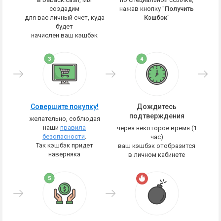
создадим
нажав кнопку "
Получить
для вас личный счет, куда
Кэшбэк
"
будет
начислен ваш кэшбэк
Совершите покупку!
Дождитесь
подтверждения
желательно, соблюдая
наши
правила
через некоторое время (1
безопасности
.
час)
Так кэшбэк придет
ваш кэшбэк отобразится
наверняка
в личном кабинете