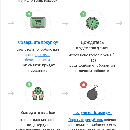
начислен ваш кэшбэк
Совершите покупку!
Дождитесь
подтверждения
желательно, соблюдая
наши
правила
через некоторое время (1
безопасности
.
час)
Так кэшбэк придет
ваш кэшбэк отобразится
наверняка
в личном кабинете
Выведите кэшбэк
Получите Премиум!
как только магазин
Зарегистрируйтесь
сейчас
подтвердит
и получите прибавку в
50%