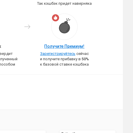
Так кэшбэк придет наверняка
к
Получите Премиум!
твердит
Зарегистрируйтесь
сейчас
олученный
и получите прибавку в
50%
пособом
к базовой ставке кэшбэка