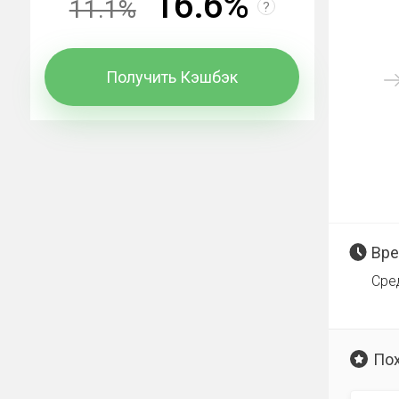
16.6%
11.1%
?
Получить Кэшбэк
Вре
Сре
По