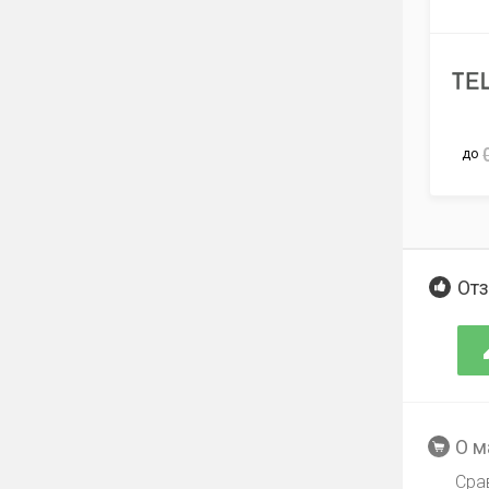
до
Отз
О м
Сра