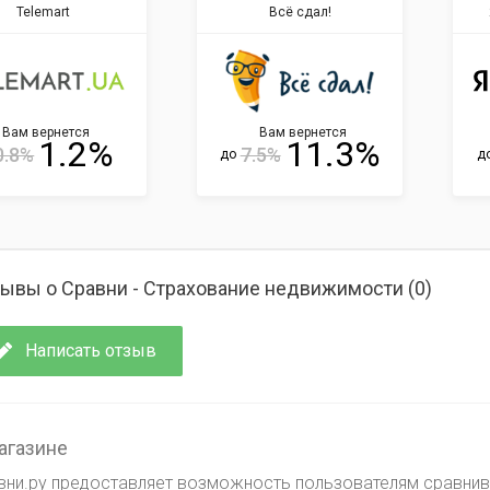
Telemart
Всё сдал!
Вам вернется
Вам вернется
1.2%
11.3%
0.8%
7.5%
д
до
ывы о Сравни - Страхование недвижимости (
0
)
Написать отзыв
агазине
вни.ру предоставляет возможность пользователям сравнив