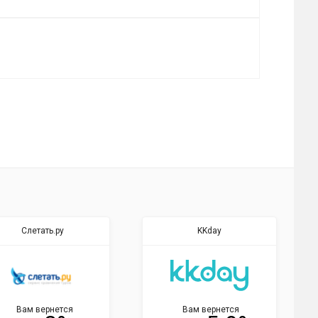
Слетать.ру
KKday
Вам вернется
Вам вернется