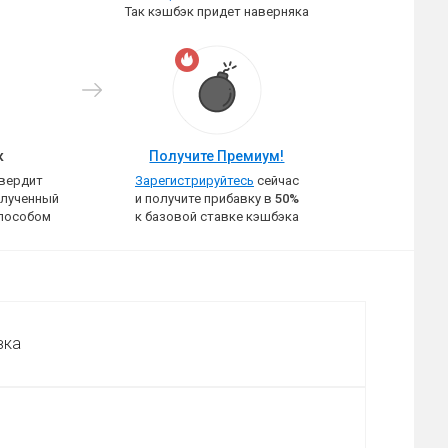
Так кэшбэк придет наверняка
к
Получите Премиум!
твердит
Зарегистрируйтесь
сейчас
олученный
и получите прибавку в
50%
пособом
к базовой ставке кэшбэка
вка