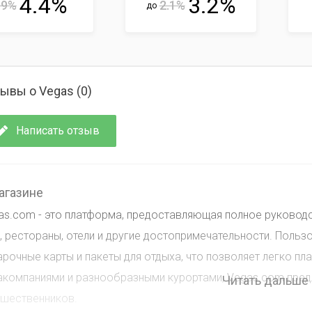
4.4%
3.2%
.9%
2.1%
до
ывы о Vegas (
0
)
Написать отзыв
агазине
as.com - это платформа, предоставляющая полное руководс
, рестораны, отели и другие достопримечательности. Польз
арочные карты и пакеты для отдыха, что позволяет легко пл
акомпаниями и разнообразными курортами, Vegas.com пред
Читать дальше
ешественников.