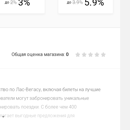
3%
5.9%
2%
3.9%
до
до
Общая оценка магазина:
0
тво по Лас-Вегасу, включая билеты на лучшие
ователи могут забронировать уникальные
анировать поездки. С более чем 400
лагает выгодные предложения для