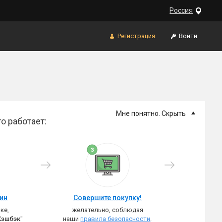
Россия
Регистрация
Войти
Мне понятно. Скрыть
о работает:
зин
Совершите покупку!
ке,
желательно, соблюдая
Кэшбэк
"
наши
правила безопасности
.