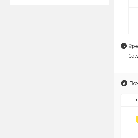
Вре
Сре
По
О