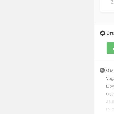
2
Отз
О м
Veg
шоу
под
ави
пут