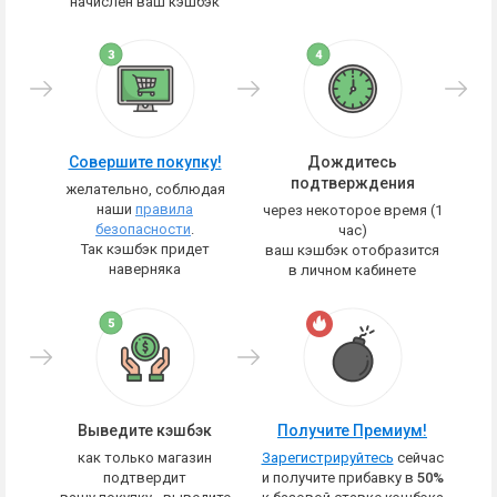
начислен ваш кэшбэк
Совершите покупку!
Дождитесь
подтверждения
желательно, соблюдая
наши
правила
через некоторое время (1
безопасности
.
час)
Так кэшбэк придет
ваш кэшбэк отобразится
наверняка
в личном кабинете
Выведите кэшбэк
Получите Премиум!
как только магазин
Зарегистрируйтесь
сейчас
подтвердит
и получите прибавку в
50%