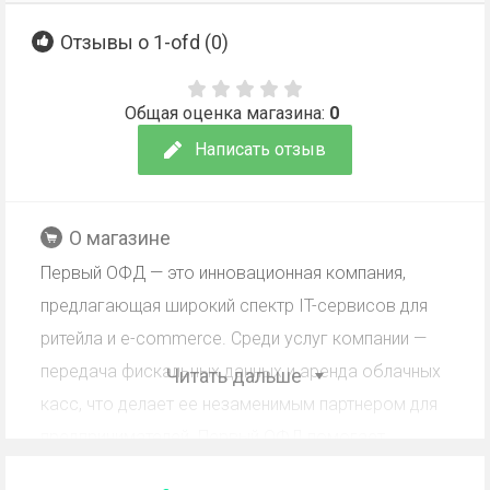
Отзывы о 1-ofd (
0
)
Общая оценка магазина:
0
Написать отзыв
О магазине
Первый ОФД — это инновационная компания,
предлагающая широкий спектр IT-сервисов для
ритейла и e-commerce. Среди услуг компании —
передача фискальных данных и аренда облачных
Читать дальше
касс, что делает ее незаменимым партнером для
предпринимателей. Первый ОФД помогает
клиентам эффективно управлять своими бизнес-