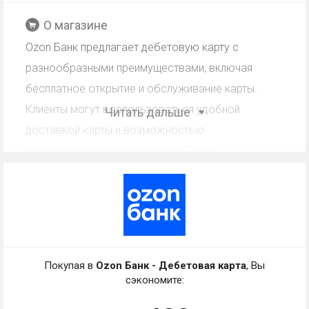
О магазине
Ozon Банк предлагает дебетовую карту с
разнообразными преимуществами, включая
бесплатное открытие и обслуживание карты.
Клиенты могут воспользоваться удобной
Читать дальше
доставкой карты и возможностью
безкомиссионных переводов. Серия
предложений включает скидки на товары Ozon и
различные финансовые услуги.
Кэшбэк Ozon Банк -
Дебетовая карта: работа со
Покупая в
Ozon Банк - Дебетовая карта
, Вы
скидкой, промокодом,
сэкономите:
купоном