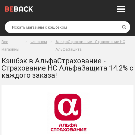
Най
Все
Финансы
АльфаСтрахование - Страхование НС
магазины
АльфаЗащита
Кэшбэк в АльфаСтрахование -
Страхование НС АльфаЗащита 14.2% с
каждого заказа!