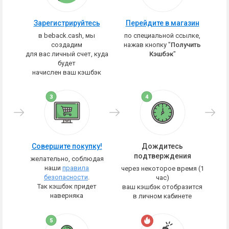
Зарегистрируйтесь
Перейдите в магазин
в beback.cash, мы
по специальной ссылке,
создадим
нажав кнопку "
Получить
для вас личный счет, куда
Кэшбэк
"
будет
начислен ваш кэшбэк
Совершите покупку!
Дождитесь
подтверждения
желательно, соблюдая
наши
правила
через некоторое время (1
безопасности
.
час)
Так кэшбэк придет
ваш кэшбэк отобразится
наверняка
в личном кабинете