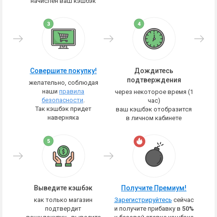
начислен ваш кэшбэк
Совершите покупку!
Дождитесь
подтверждения
желательно, соблюдая
наши
правила
через некоторое время (1
безопасности
.
час)
Так кэшбэк придет
ваш кэшбэк отобразится
наверняка
в личном кабинете
Выведите кэшбэк
Получите Премиум!
как только магазин
Зарегистрируйтесь
сейчас
подтвердит
и получите прибавку в
50%