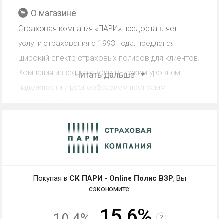
О магазине
Страховая компания «ПАРИ» предоставляет
услуги страхования с 1993 года, предлагая
широкий спектр страховых полисов для клиентов.
Компания известна своим высоким уровнем
Читать дальше
надежности и разнообразием программ
страхования.
Кэшбэк СК ПАРИ - Online
Полис ВЗР: работа со скидкой,
промокодом, купоном
Покупая в
СК ПАРИ - Online Полис ВЗР
, Вы
Кэшбэк - частичный возврат магазином клиенту
сэкономите:
средств, потраченных на покупки. В чем отличие
15.6%
от других вариантов экономии?
10.4%
?