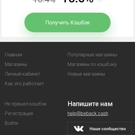
Промокод
- комбинация символов, вводимая при
оформлении покупки. В обмен покупатель
Получить Кэшбэк
получает выгоду:
льготную цену на товар;
Главная
Популярные магазины
услугу, предоставляемая бонусом -
Магазины
Магазины по кэшбэку
например, бесплатная доставка.
Личный кабинет
Новые магазины
Купон
работает аналогичным образом - при его
Как это работает
использовании клиент покупает товар по
сниженной стоимости.
Напишите нам
Не пришел кэшбэк
Скидки
магазины предоставляют на разных
Регистрация
help@beback.cash
условиях: их делают постоянным покупателям,
Войти
предлагают денежные выгоды при оптовой