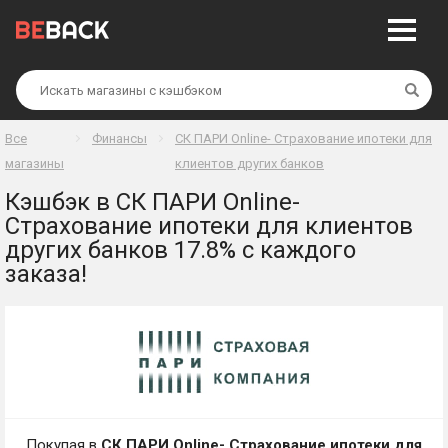
Най
Все
Финансы
СК ПАРИ Online- Страхование ипотеки для
магазины
клиентов других банков
Кэшбэк в СК ПАРИ Online-
Страхование ипотеки для клиентов
других банков 17.8% с каждого
заказа!
Покупая в
СК ПАРИ Online- Страхование ипотеки для