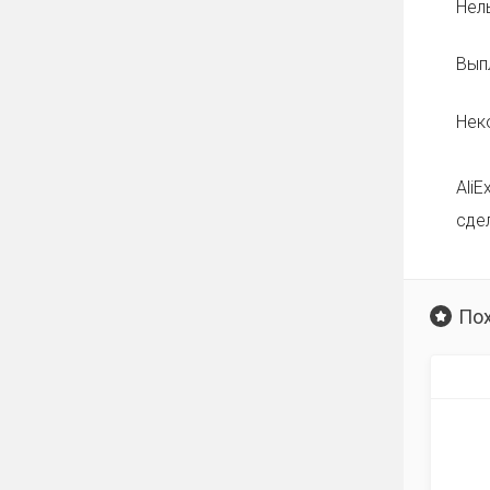
Нел
Вып
Нек
Ali
сде
По