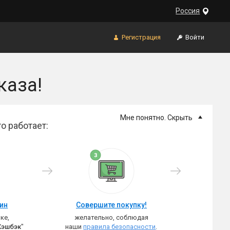
Россия
Регистрация
Войти
каза!
Мне понятно. Скрыть
о работает:
зин
Совершите покупку!
ке,
желательно, соблюдая
Кэшбэк
"
наши
правила безопасности
.