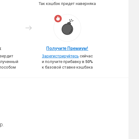
Так кэшбэк придет наверняка
к
Получите Премиум!
твердит
Зарегистрируйтесь
сейчас
олученный
и получите прибавку в
50%
пособом
к базовой ставке кэшбэка
р.