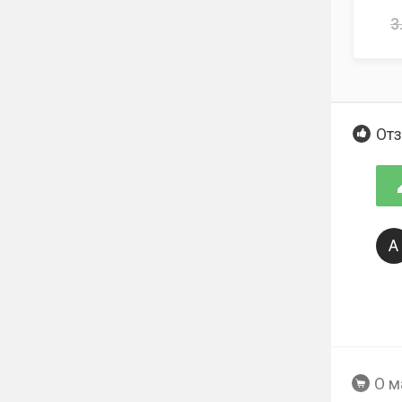
3
Отз
А
О м