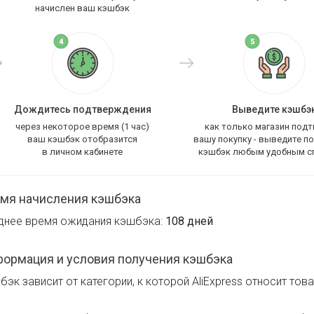
начислен ваш кэшбэк
Дождитесь подтверждения
Выведите кэшбэ
через некоторое время (1 час)
как только магазин под
ваш кэшбэк отобразится
вашу покупку - выведите п
в личном кабинете
кэшбэк любым удобным с
мя начисления кэшбэка
днее время ожидания кэшбэка:
108 дней
ормация и условия получения кэшбэка
эк зависит от категории, к которой AliExpress относит това