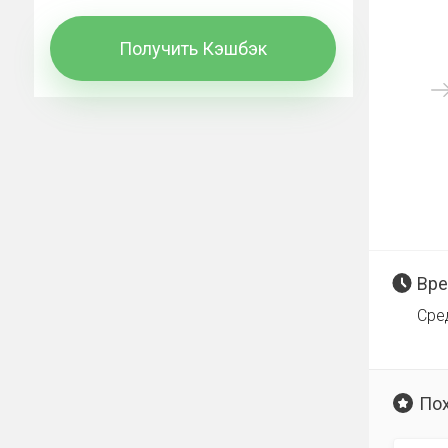
Получить Кэшбэк
Вре
Сре
По