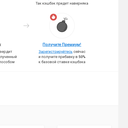
Так кэшбэк придет наверняка
к
Получите Премиум!
твердит
Зарегистрируйтесь
сейчас
олученный
и получите прибавку в
50%
пособом
к базовой ставке кэшбэка