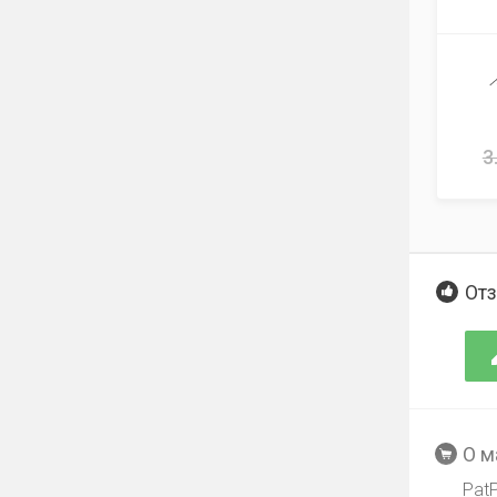
3
Отз
О м
Pat