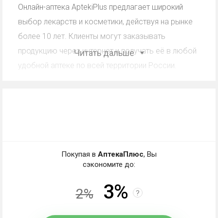
Онлайн-аптека AptekiPlus предлагает широкий
выбор лекарств и косметики, действуя на рынке
более 10 лет. Клиенты могут заказывать
продукцию через интернет и получать её в любой
Читать дальше
удобной аптеке по всей территории России.
Кэшбэк АптекаПлюс: работа
со скидкой, промокодом,
купоном
Покупая в
АптекаПлюс
, Вы
сэкономите до:
Кэшбэк - частичный возврат магазином клиенту
3%
средств, потраченных на покупки. В чем отличие
2%
?
от других вариантов экономии?