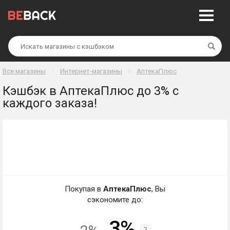
Най
Все магазины
Интернет-магазины
АптекаПлюс
Кэшбэк в АптекаПлюс до 3% с
каждого заказа!
Покупая в
АптекаПлюс
, Вы
сэкономите до:
3%
?