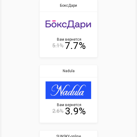
БоксДари
Вам вернется
7.7%
5.1%
Nadula
Вам вернется
3.9%
2.6%
SUNSKY-online