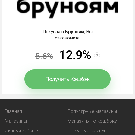
Кэшбэк Бруноям: работа со
скидкой, промокодом,
купоном
Покупая в
Бруноям
, Вы
сэкономите:
Кэшбэк - частичный возврат магазином клиенту
12.9%
8.6%
средств, потраченных на покупки. В чем отличие
?
от других вариантов экономии?
Получить Кэшбэк
Промокод
- комбинация символов, вводимая при
оформлении покупки. В обмен покупатель
получает выгоду:
Главная
Популярные магазины
льготную цену на товар;
Магазины
Магазины по кэшбэку
услугу, предоставляемая бонусом -
Личный кабинет
Новые магазины
например, бесплатная доставка.