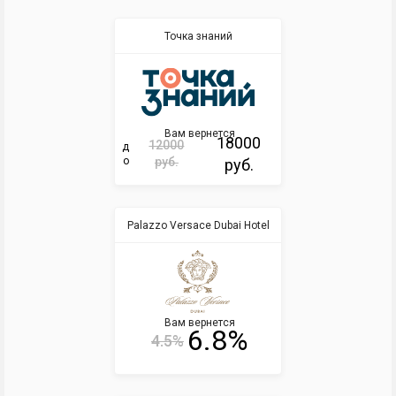
Точка знаний
Вам вернется
18000
12000
д
о
руб.
руб.
Palazzo Versace Dubai Hotel
Вам вернется
6.8%
4.5%