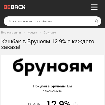
Най
Все магазины
Услуги
Бруноям
Кэшбэк в Бруноям 12.9% с каждого
заказа!
Покупая в
Бруноям
, Вы
сэкономите:
12.9%
?