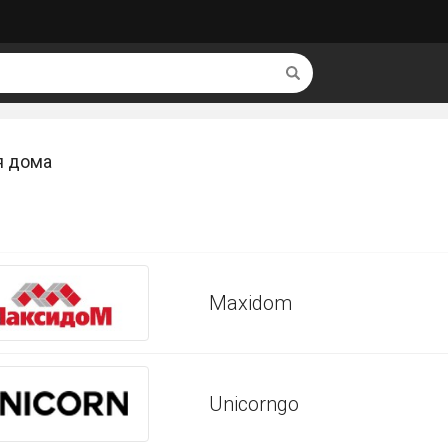
Найти
я дома
Maxidom
Unicorngo