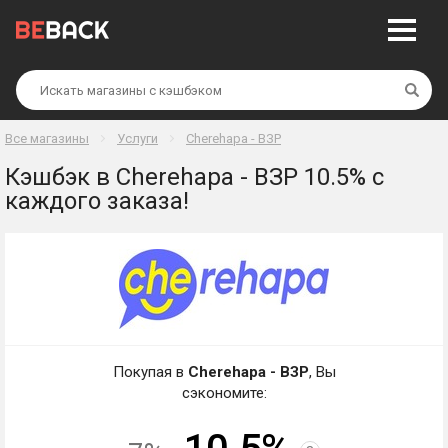
Най
Все магазины
Услуги
Cherehapa - ВЗР
Кэшбэк в Cherehapa - ВЗР 10.5% с
каждого заказа!
Покупая в
Cherehapa - ВЗР
, Вы
сэкономите: