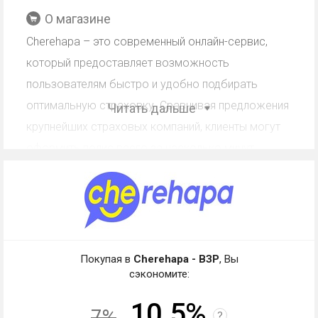
О магазине
Cherehapa – это современный онлайн-сервис,
который предоставляет возможность
пользователям быстро и удобно подбирать
оптимальную страховку. Сравнивая предложения
Читать дальше
крупнейших страховых компаний, клиенты могут
оформить полис всего за несколько минут.
Кэшбэк Cherehapa - ВЗР:
работа со скидкой,
промокодом, купоном
Покупая в
Cherehapa - ВЗР
, Вы
Кэшбэк - частичный возврат магазином клиенту
сэкономите:
средств, потраченных на покупки. В чем отличие
10.5%
от других вариантов экономии?
7%
?