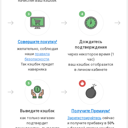
начислен ваш кэшбэк
Совершите покупку!
Дождитесь
подтверждения
желательно, соблюдая
наши
правила
через некоторое время (1
безопасности
.
час)
Так кэшбэк придет
ваш кэшбэк отобразится
наверняка
в личном кабинете
Выведите кэшбэк
Получите Премиум!
как только магазин
Зарегистрируйтесь
сейчас
подтвердит
и получите прибавку в
50%