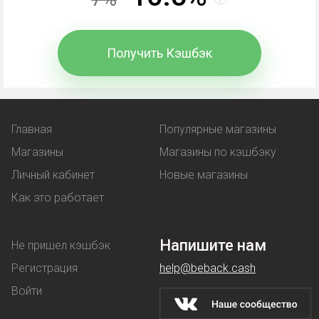
Промокод
- комбинация символов, вводимая при
оформлении покупки. В обмен покупатель
Получить Кэшбэк
получает выгоду:
льготную цену на товар;
Главная
Популярные магазины
услугу, предоставляемая бонусом -
Магазины
Магазины по кэшбэку
например, бесплатная доставка.
Личный кабинет
Новые магазины
Купон
работает аналогичным образом - при его
Как это работает
использовании клиент покупает товар по
сниженной стоимости.
Напишите нам
Не пришел кэшбэк
Скидки
магазины предоставляют на разных
Регистрация
help@beback.cash
условиях: их делают постоянным покупателям,
Войти
предлагают денежные выгоды при оптовой