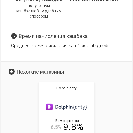
вашу покупку - выведите
к базовой ставке кэшбэка
полученный
кэшбэк любым удобным
способом
Время начисления кэшбэка
Среднее время ожидания кэшбэка:
50 дней
Похожие магазины
Dolphin-anty
Вам вернется
9.8%
6.5%