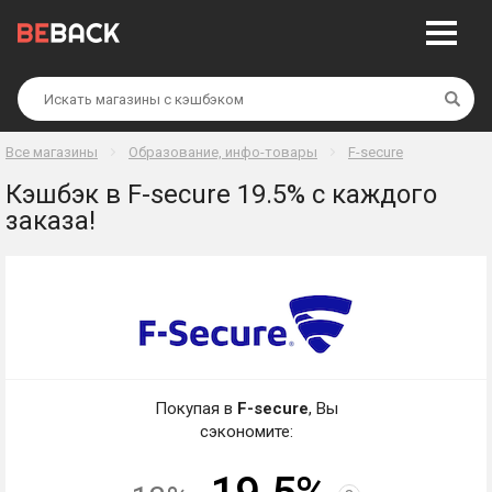
Най
Все магазины
Образование, инфо-товары
F-secure
Кэшбэк в F-secure 19.5% с каждого
заказа!
Покупая в
F-secure
, Вы
сэкономите: