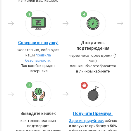
начислен ваш кэшбэк
Совершите покупку!
Дождитесь
подтверждения
желательно, соблюдая
наши
правила
через некоторое время (1
безопасности
.
час)
Так кэшбэк придет
ваш кэшбэк отобразится
наверняка
в личном кабинете
Выведите кэшбэк
Получите Премиум!
как только магазин
Зарегистрируйтесь
сейчас
подтвердит
и получите прибавку в
50%