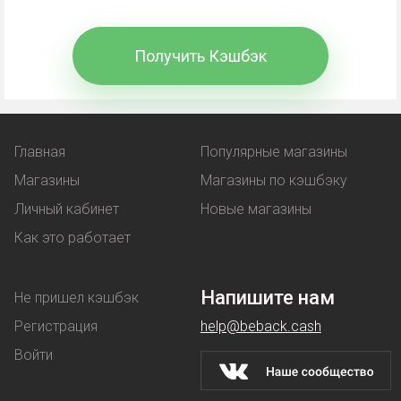
Кэшбэк - частичный возврат магазином клиенту
средств, потраченных на покупки. В чем отличие
Получить Кэшбэк
от других вариантов экономии?
Промокод
- комбинация символов, вводимая при
оформлении покупки. В обмен покупатель
Главная
Популярные магазины
получает выгоду:
Магазины
Магазины по кэшбэку
льготную цену на товар;
Личный кабинет
Новые магазины
услугу, предоставляемая бонусом -
Как это работает
например, бесплатная доставка.
Напишите нам
Не пришел кэшбэк
Купон
работает аналогичным образом - при его
использовании клиент покупает товар по
Регистрация
help@beback.cash
сниженной стоимости.
Войти
Скидки
магазины предоставляют на разных