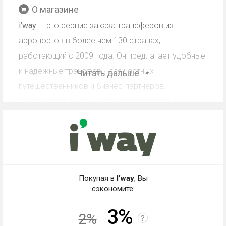
О магазине
i’way
— это сервис заказа трансферов из
аэропортов в более чем 130 странах,
работающий с 2009 года. Он предлагает удобные
и надежные трансферы для частных
Читать дальше
путешественников и бизнес-партнеров,
обеспечивая высокий стандарт сервиса и
круглосуточную поддержку.
Кэшбэк I'way: работа со
Покупая в
I'way
, Вы
скидкой, промокодом,
сэкономите:
купоном
3%
2%
?