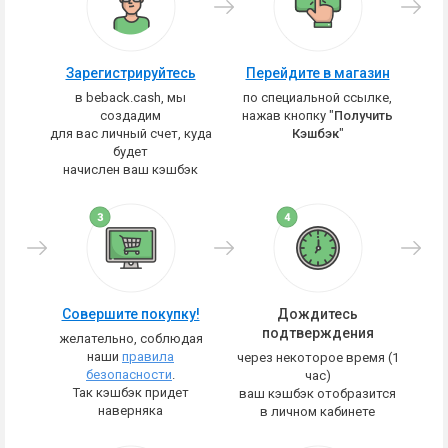
Зарегистрируйтесь
Перейдите в магазин
в beback.cash, мы
по специальной ссылке,
создадим
нажав кнопку "
Получить
для вас личный счет, куда
Кэшбэк
"
будет
начислен ваш кэшбэк
Совершите покупку!
Дождитесь
подтверждения
желательно, соблюдая
наши
правила
через некоторое время (1
безопасности
.
час)
Так кэшбэк придет
ваш кэшбэк отобразится
наверняка
в личном кабинете