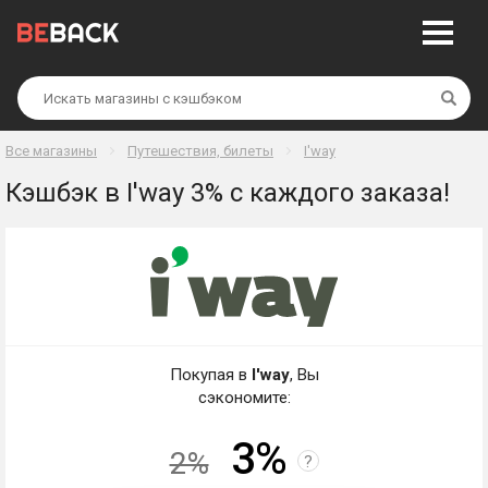
Най
Все магазины
Путешествия, билеты
I'way
Кэшбэк в I'way 3% с каждого заказа!
Покупая в
I'way
, Вы
сэкономите:
3%
2%
?