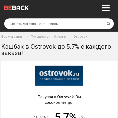
Най
Все магазины
Путешествия, билеты
Ostrovok
Кэшбэк в Ostrovok до 5.7% с каждого
заказа!
Покупая в
Ostrovok
, Вы
сэкономите до:
5.7%
?