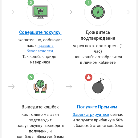
Совершите покупку!
Дождитесь
подтверждения
желательно, соблюдая
наши
правила
через некоторое время (1
безопасности
.
час)
Так кэшбэк придет
ваш кэшбэк отобразится
наверняка
в личном кабинете
Выведите кэшбэк
Получите Премиум!
как только магазин
Зарегистрируйтесь
сейчас
подтвердит
и получите прибавку в
50%
вашу покупку - выведите
к базовой ставке кэшбэка
полученный
кэшбэк любым удобным