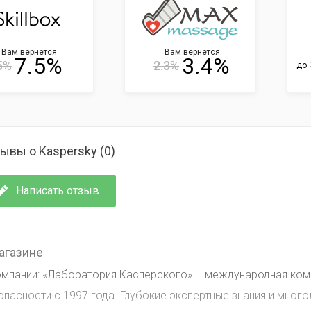
Вам вернется
Вам вернется
7.5%
3.4%
5%
2.3%
до
ывы о Kaspersky (
0
)
Написать отзыв
агазине
омпании: «Лаборатория Касперского» – международная ко
опасности с 1997 года. Глубокие экспертные знания и мног