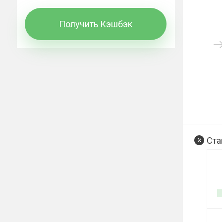
Получить Кэшбэк
Ста