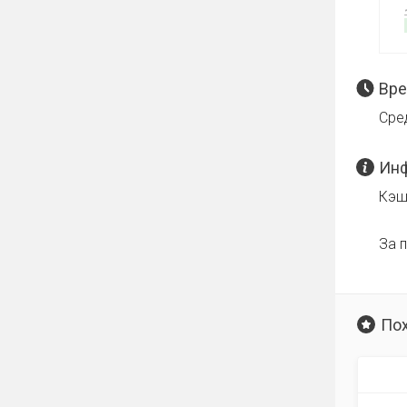
Вре
Сре
Инф
Кэш
За 
По