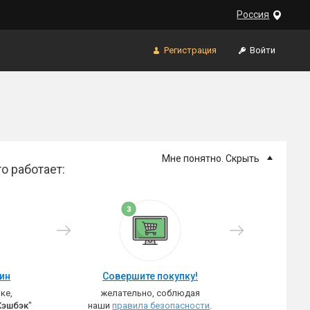
Россия
Регистрация
Войти
Мне понятно. Скрыть
о работает:
зин
Совершите покупку!
ке,
желательно, соблюдая
Кэшбэк
"
наши
правила безопасности
.