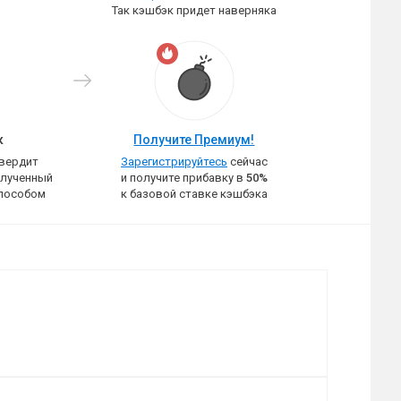
Так кэшбэк придет наверняка
к
Получите Премиум!
твердит
Зарегистрируйтесь
сейчас
олученный
и получите прибавку в
50%
пособом
к базовой ставке кэшбэка