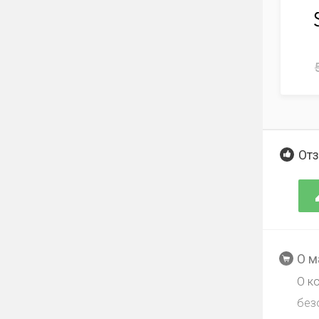
Отз
О м
О к
без