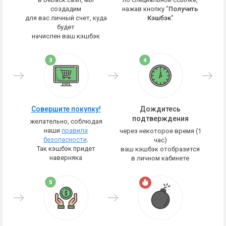
создадим
нажав кнопку "
Получить
для вас личный счет, куда
Кэшбэк
"
будет
начислен ваш кэшбэк
Совершите покупку!
Дождитесь
подтверждения
желательно, соблюдая
наши
правила
через некоторое время (1
безопасности
.
час)
Так кэшбэк придет
ваш кэшбэк отобразится
наверняка
в личном кабинете