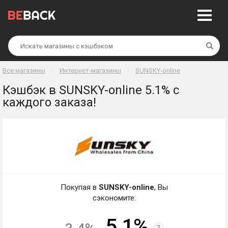
Най
Все магазины
Интернет-магазины
SUNSKY-online
Кэшбэк в SUNSKY-online 5.1% с
каждого заказа!
Покупая в
SUNSKY-online
, Вы
сэкономите:
5.1%
?