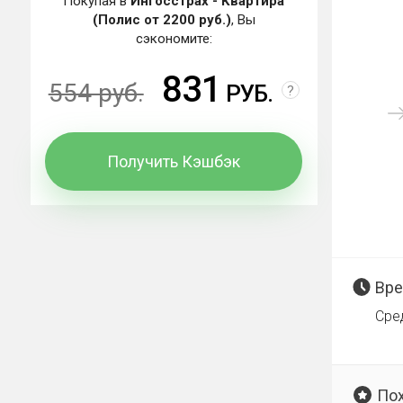
Покупая в
Ингосстрах - Квартира
(Полис от 2200 руб.)
, Вы
сэкономите:
831
554 руб.
РУБ.
?
Получить Кэшбэк
Вре
Сре
По