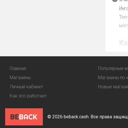
Инг
Топ
мог
Кэ
ск
Кэш
Главная
Популярные м
вар
Магазины
Магазины по 
Личный кабинет
Новые магаз
Про
Как это работает
© 2026 beback.cash. Все права защи
Куп