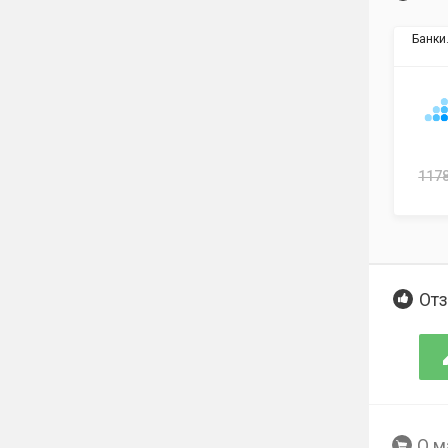
Банки
1178
Отз
О м