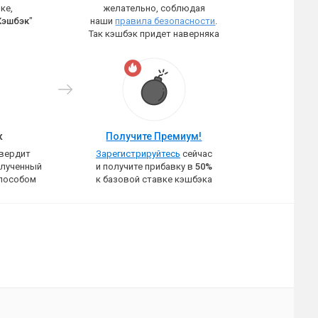
ке,
желательно, соблюдая
Кэшбэк
"
наши
правила безопасности
.
Так кэшбэк придет наверняка
к
Получите Премиум!
твердит
Зарегистрируйтесь
сейчас
олученный
и получите прибавку в
50%
пособом
к базовой ставке кэшбэка