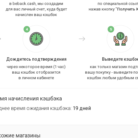
в beback.cash, мы создадим
по специальной ссыл
для вас личный счет, куда будет
нажав кнопку "
Получить 
начислен ваш кэшбэк
Дождитесь подтверждения
Выведите кэшбэ
через некоторое время (1 час)
как только магазин под
ваш кэшбэк отобразится
вашу покупку - выведите п
в личном кабинете
кэшбэк любым удобным с
мя начисления кэшбэка
днее время ожидания кэшбэка:
19 дней
хожие магазины