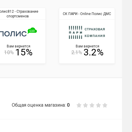
олис812 - Страхование
СК ПАРИ - Online Полис ДМС
спортсменов
Вам вернется
Вам вернется
15%
3.2%
10%
2.1%
Общая оценка магазина:
0