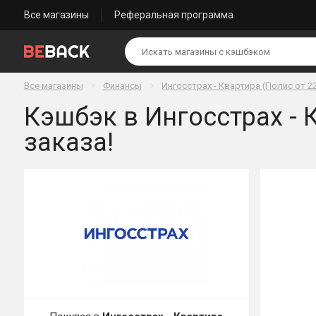
Все магазины
Реферальная программа
Все магазины
Финансы
Ингосстрах - Квартира (Полис от 22
Кэшбэк в Ингосстрах - К
заказа!