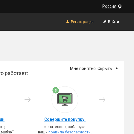
Россия
Регистрация
Войти
Мне понятно. Скрыть
о работает:
зин
Совершите покупку!
ке,
желательно, соблюдая
Кэшбэк
"
наши
правила безопасности
.