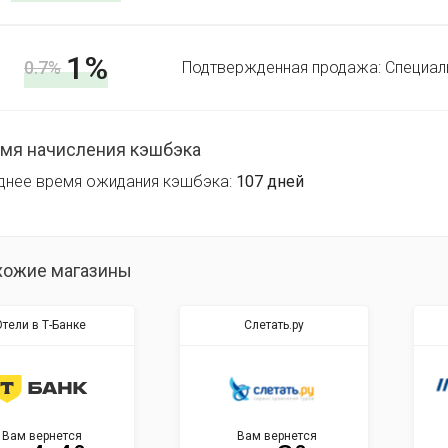
1%
0.7%
Подтвержденная продажа: Специал
мя начисления кэшбэка
днее время ожидания кэшбэка:
107 дней
хожие магазины
тели в Т-Банке
Слетать.ру
Вам вернется
Вам вернется