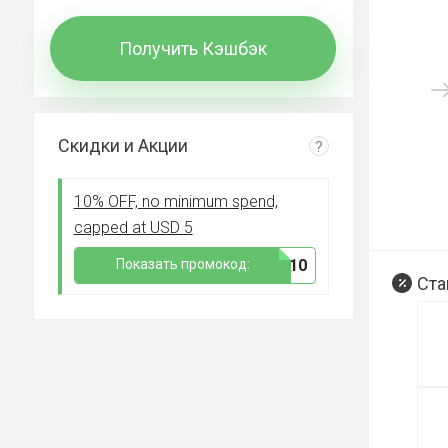
Получить Кэшбэк
Скидки и Акции
?
10% OFF, no minimum spend,
capped at USD 5
Показать промокод:
***W10
Ста