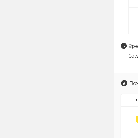
Вре
Сре
По
О