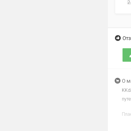
2
Отз
О м
KKd
пут
Пла