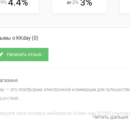
4.4%
3%
.9%
2%
до
ывы о KKday (
0
)
Написать отзыв
агазине
ay — это платформа электронной коммерции для путешестви
ешествий.
нируйте свои поездки, выбирая из более чем 30 000 опытов 
Читать дальше