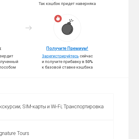
Так кэшбэк придет наверняка
к
Получите Премиум!
твердит
Зарегистрируйтесь
сейчас
олученный
и получите прибавку в
50%
пособом
к базовой ставке кэшбэка
скурсии; SIM-карты и Wi-Fi; Транспортировка
nature Tours