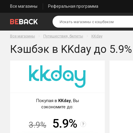
Все магазины
Реферальная программа
Все магазины
Путешествия, билеты
KKday
Кэшбэк в KKday до 5.9%
Покупая в
KKday
, Вы
сэкономите до:
5.9%
3.9%
?