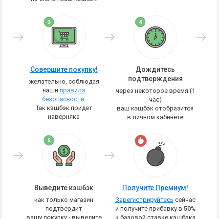
Совершите покупку!
Дождитесь
подтверждения
желательно, соблюдая
наши
правила
через некоторое время (1
безопасности
.
час)
Так кэшбэк придет
ваш кэшбэк отобразится
наверняка
в личном кабинете
Выведите кэшбэк
Получите Премиум!
как только магазин
Зарегистрируйтесь
сейчас
подтвердит
и получите прибавку в
50%
вашу покупку - выведите
к базовой ставке кэшбэка