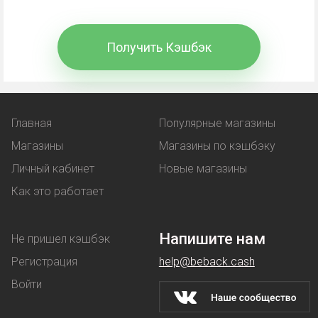
средств, потраченных на покупки. В чем отличие
от других вариантов экономии?
Получить Кэшбэк
Промокод
- комбинация символов, вводимая при
оформлении покупки. В обмен покупатель
получает выгоду:
Главная
Популярные магазины
Магазины
Магазины по кэшбэку
льготную цену на товар;
Личный кабинет
Новые магазины
услугу, предоставляемая бонусом -
Как это работает
например, бесплатная доставка.
Купон
работает аналогичным образом - при его
Напишите нам
Не пришел кэшбэк
использовании клиент покупает товар по
Регистрация
help@beback.cash
сниженной стоимости.
Войти
Скидки
магазины предоставляют на разных