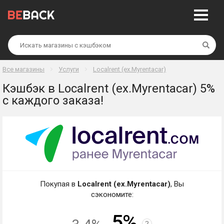
Най
Все магазины
Услуги
Localrent (ex.Myrentacar)
Кэшбэк в Localrent (ex.Myrentacar) 5%
с каждого заказа!
Покупая в
Localrent (ex.Myrentacar)
, Вы
сэкономите:
5%
?