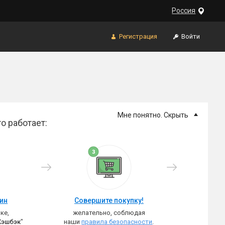
Россия
Регистрация
Войти
Мне понятно. Скрыть
о работает:
зин
Совершите покупку!
ке,
желательно, соблюдая
Кэшбэк
"
наши
правила безопасности
.