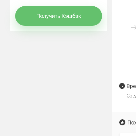
Получить Кэшбэк
Вре
Сре
По