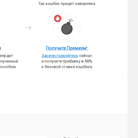
Так кэшбэк придет наверняка
к
Получите Премиум!
твердит
Зарегистрируйтесь
сейчас
олученный
и получите прибавку в
50%
пособом
к базовой ставке кэшбэка