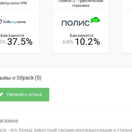
Полис812 - Туристическая
idemy.name VPN
страховка
Вам вернется
Вам вернется
37.5%
10.2%
5%
6.8%
ывы о Sitpack (
0
)
Написать отзыв
агазине
pack - это бренд, известный своими инновационными и стиль