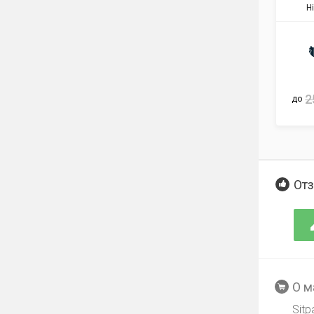
H
2
до
Отз
О м
Sit